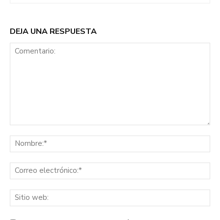
DEJA UNA RESPUESTA
Comentario:
No
Co
ele
Sit
we