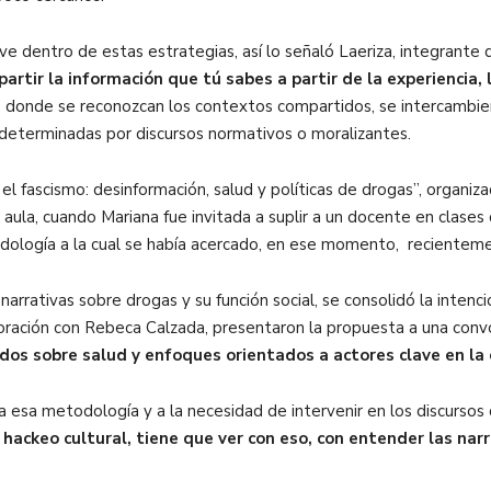
e dentro de estas estrategias, así lo señaló Laeriza, integrante d
rtir la información que tú sabes a partir de la experiencia, l
donde se reconozcan los contextos compartidos, se intercambien
determinadas por discursos normativos o moralizantes.
 el fascismo: desinformación, salud y políticas de drogas”, organiz
l aula, cuando Mariana fue invitada a suplir a un docente en clases
dología a la cual se había acercado, en ese momento, recientem
 narrativas sobre drogas y su función social, se consolidó la intenc
boración con Rebeca Calzada, presentaron la propuesta a una convo
dos sobre salud y enfoques orientados a actores clave en la c
esa metodología y a la necesidad de intervenir en los discursos q
hackeo cultural, tiene que ver con eso, con entender las nar