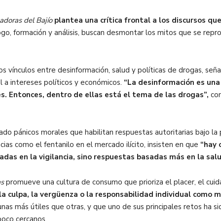
adoras del Bajío
plantea una crítica frontal a los discursos q
ogo, formación y análisis, buscan desmontar los mitos que se repr
los vínculos entre desinformación, salud y políticas de drogas, seña
l a intereses políticos y económicos.
“La desinformación es una
nes. Entonces, dentro de ellas está el tema de las drogas”,
com
o pánicos morales que habilitan respuestas autoritarias bajo la
ias como el fentanilo en el mercado ilícito, insisten en que
“hay 
adas en la vigilancia, sino respuestas basadas más en la sa
as
promueve una cultura de consumo que prioriza el placer, el cuid
la culpa, la vergüenza o la responsabilidad individual como m
as más útiles que otras, y que uno de sus principales retos ha sid
poco cercanos.