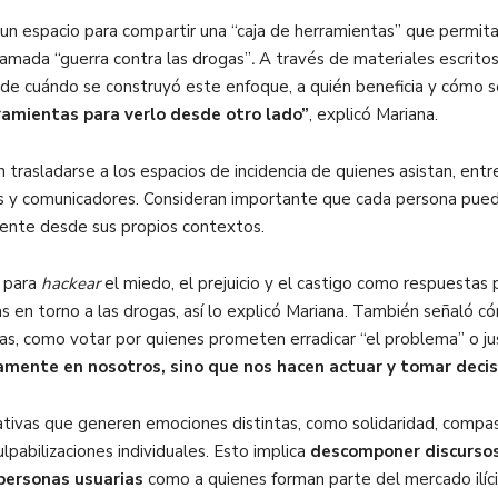
 un espacio para compartir una “caja de herramientas” que permita 
llamada “guerra contra las drogas”
.
A través de materiales escritos, 
e cuándo se construyó este enfoque, a quién beneficia y cómo se
ramientas para verlo desde otro lado”
, explicó Mariana.
trasladarse a los espacios de incidencia de quienes asistan, entr
 y comunicadores. Consideran importante que cada persona pueda c
amente desde sus propios contextos.
s para
hackear
el miedo, el prejuicio y el castigo como respuestas
as en torno a las drogas, así lo explicó Mariana. También señaló 
s, como votar por quienes prometen erradicar “el problema” o just
mente en nosotros, sino que nos hacen actuar y tomar decis
rativas que generen emociones distintas, como solidaridad, compa
pabilizaciones individuales. Esto implica
descomponer discursos 
 personas usuarias
como a quienes forman parte del mercado ilíc