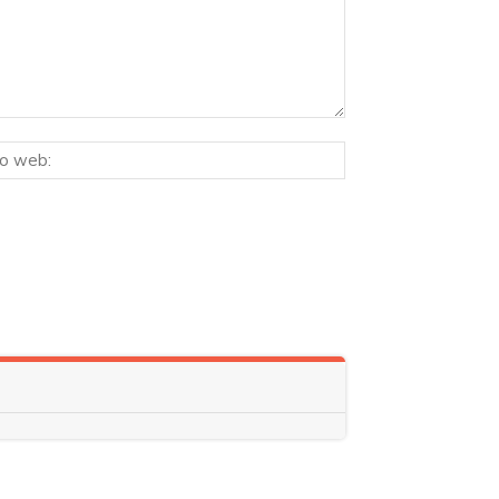
Sitio
ico:*
web: