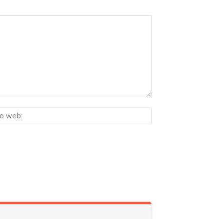
Sitio
ico:*
web: