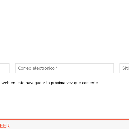
Nombre:*
Correo
electrón
io web en este navegador la próxima vez que comente.
LEER