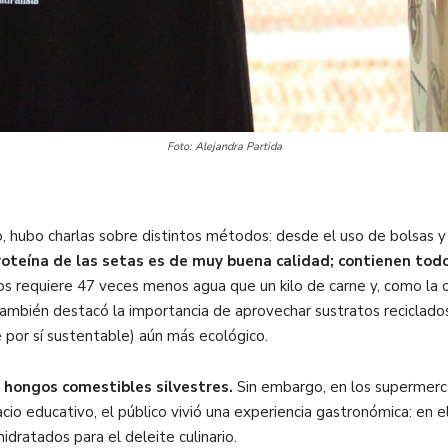
Foto: Alejandra Partida
ro, hubo charlas sobre distintos métodos: desde el uso de bolsas 
roteína de las setas es de muy buena calidad; contienen todos
os requiere 47 veces menos agua que un kilo de carne y, como la ca
ambién destacó la importancia de aprovechar sustratos reciclados
e por sí sustentable) aún más ecológico.
 hongos comestibles silvestres.
Sin embargo, en los supermerc
o educativo, el público vivió una experiencia gastronómica: en e
dratados para el deleite culinario.