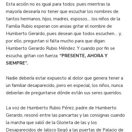
Esta acción n
o es igual para todos
, pues
mientras la
mayoría desearía no tener que escuchar
los nombres de
tantos hermanos, hijos, madres, esposos…
los niños de la
Familia Rubio
esperan con ansias gritar el nombre de
Humberto Gerardo, pues desean que todos escuchen… y,
por ello, preguntan si falta mucho para que digan:
Humberto Gerardo Rubio Méndez. Y cuando por fin se
escucha, gritan con fuerza:
“PRESENTE, AHORA Y
SIEMPRE”.
Nadie debería estar expuesto al dolor que genera tener a
un familiar desaparecido, pero en especial
,
los niños
,
nunca
deberían
de
preguntarse
d
ó
nde están
sus seres queridos.
L
a voz de Humberto Rubio Pérez, padre de Humberto
Gerardo, resonó entre las pancartas y las consignas cuando
la marcha que salió de la Glorieta de las y los
Desaparecidos de Jalisco llegó a las puertas
de Palacio de