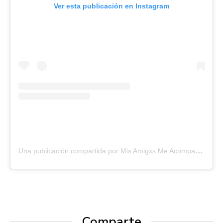
Ver esta publicación en Instagram
U
na publicación compartida por Mis Amigxs Me Acompañan
Comparte