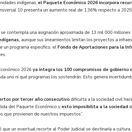
unidades indígenas,
el Paquete Económico 2026 incorpora recur
ansversal 10 presenta un aumento real de 1.36% respecto a 2025 
 se contempla una asignación aproximada de 13 mil 000 millones
ndígenas,
aunque sus lineamientos limitan los proyectos a infrae
e un programa específico, el
Fondo de Aportaciones para la Inf
es.
 Económico 2026
ya integra los 100 compromisos de gobierno d
ada uno ni qué programas los sostendrán. Esto genera incertidumbr
iertos por tercer año consecutivo
dificulta a la sociedad civil ha
salida del Paquete Económico y
esto imposibilita a la sociedad c
cos que provienen de nuestros impuestos”.
 que un eventual recorte al Poder Judicial se destinaría a cultura,