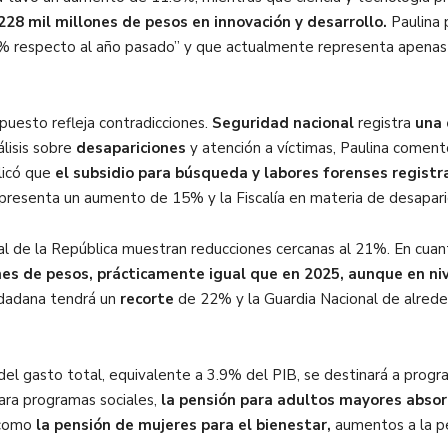
228 mil millones de pesos en innovación y desarrollo.
Paulina 
.6% respecto al año pasado” y que actualmente representa apenas
upuesto refleja contradicciones.
Seguridad nacional
registra
una 
álisis sobre
desapariciones
y atención a víctimas, Paulina comen
licó que
el subsidio para búsqueda y labores forenses registr
presenta un aumento de 15% y la Fiscalía en materia de desapar
ral de la República muestran reducciones cercanas al 21%. En cuan
nes de pesos, prácticamente igual que en 2025, aunque en ni
udadana tendrá un
recorte
de 22% y la Guardia Nacional de alrede
el gasto total, equivalente a 3.9% del PIB, se destinará a progra
para programas sociales,
la pensión para adultos mayores absor
 como
la pensión de mujeres para el bienestar,
aumentos a la pe