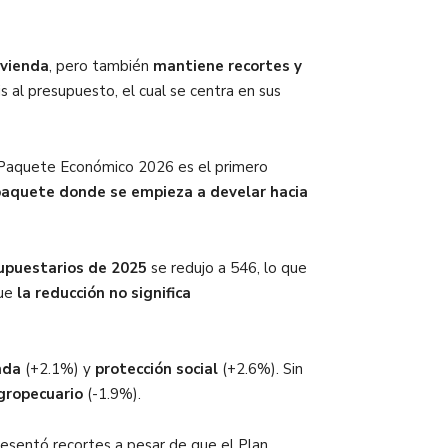
ivienda
, pero también
mantiene recortes y
sis al presupuesto, el cual se centra en sus
Paquete Económico 2026 es el primero
paquete donde se empieza a develar hacia
upuestarios de 2025
se redujo a 546, lo que
que
la reducción no significa
nda
(+2.1%) y
protección social
(+2.6%). Sin
gropecuario
(-1.9%).
resentó recortes a pesar de que el Plan