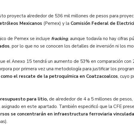
uesto proyecta alrededor de 536 mil millones de pesos para proyect
etróleos Mexicanos
(Pemex) y la
Comisión Federal de Electric
gico de Pemex se incluye
fracking
, aunque todavía no hay cifras p
ados
, por lo que no se conocen los detalles de inversión ni los 
ó que el Anexo 15 tendrá un aumento de 53% en comparación con 2
pora por primera vez una metodología para justificar los program
como el rescate de la petroquímica en Coatzacoalcos
, cuyo 
presupuesto para litio,
de alrededor de 4 a 5 millones de pesos,
al asignado en este apartado. También especificó que la CFE pre
ursos se concentrarán en infraestructura ferroviaria vincula
as).