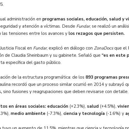
25.
tual administración en
programas sociales, educación, salud y v
 seguridad y atención a víctimas. Desde
Fundar
, se realizó un análi
 las tensiones entre los avances y
los rezagos que persisten.
usticia Fiscal en
Fundar
, explicó en diálogo con
ZonaDocs
que el 
ón de Claudia Sheinbaum y su gabinete. Señaló que
“es en este 
ta específica del gasto público.
icación de la estructura programática: de los
893 programas pres
aulina recordó que un proceso similar ocurrió en 2014 y subrayó 
s,
sino fusiones y reagrupaciones que deben revisarse con detalle.
tos en áreas sociales:
educación
(+2.3%),
salud
(+4.5%),
vivie
13%),
medio ambiente
(-7.3%),
ciencia y tecnología
(-1.6%) y
a
a tuvo un aumento de 11.5%, mientras que ciencia y tecnología p