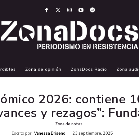
rdibles
Zona de opinión
ZonaDocs Radio
Zona audi
ómico 2026: contiene 10
vances y rezagos”: Fund
Zona de notas
Escrito por:
Vanessa Briseno
23 septiembre, 2025