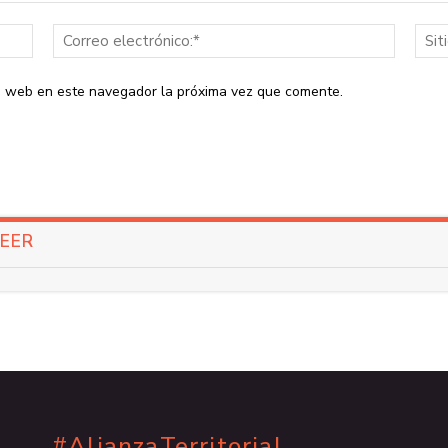
Nombre:*
Correo
electrón
io web en este navegador la próxima vez que comente.
LEER
#AlianzaTerritorial
.