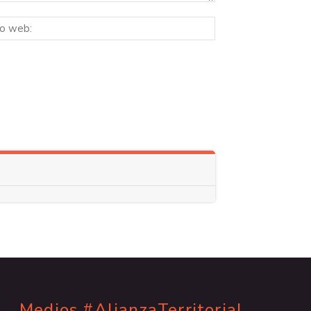
Sitio
ico:*
web:
Medios #AlianzaTerritorial