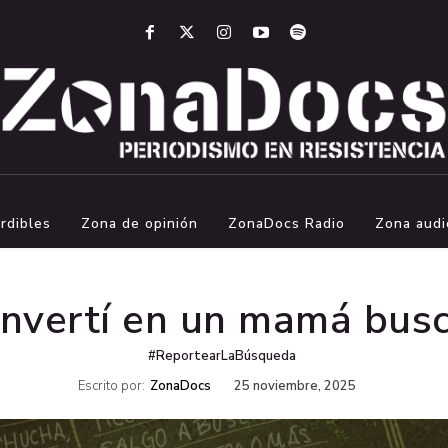
rdibles
Zona de opinión
ZonaDocs Radio
Zona audi
nvertí en un mamá bus
#ReportearLaBúsqueda
Escrito por:
ZonaDocs
25 noviembre, 2025