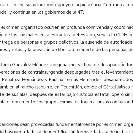
ales, o con su autorización, apoyo o aquiescencia. Contrario a lo 
cia” y continúa en los gobiernos de la 4T.
el crimen organizado ocurren en profunda connivencia y coordinac
n de los criminales en la estructura del Estado, señala la CIDH e
entrega de personas a grupos delictivos, la ausencia de autoridad
res y rutas, y la privación de libertad o muerte de las personas d
nio González Méndez, indígena chol víctima de desaparición forz
operaciones de contrainsurgencia desplegadas tras el levantamient
 Peñaloza Hernández y Paulina Lemus Hernández, desaparecidos tra
también al
rancho Izaguirre, en Teuchitlán
, donde el Cártel Jalisc
 de sus filas; después de estar bajo custodia estatal, operó sin 
ala el documento, los grupos criminales forjan alianzas con autor
apariciones sean provocadas fundamentalmente por el crimen organ
 de búsqueda, la falta de identificación forense, la falta de justic