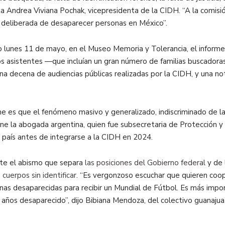
ta Andrea Viviana Pochak, vicepresidenta de la CIDH. “A la comisi
a deliberada de desaparecer personas en México”.
do lunes 11 de mayo, en el Museo Memoria y Tolerancia, el informe
los asistentes —que incluían un gran número de familias buscadora
na decena de audiencias públicas realizadas por la CIDH, y una n
e es que el fenómeno masivo y generalizado, indiscriminado de la
tiene la abogada argentina, quien fue subsecretaria de Protección
país antes de integrarse a la CIDH en 2024.
nte el abismo que separa
las posiciones del Gobierno federal
y de 
cuerpos sin identificar
. “Es vergonzoso escuchar que quieren coop
nas desaparecidas para recibir un Mundial de Fútbol. Es más impor
años desaparecido”, dijo Bibiana Mendoza, del colectivo guanaju