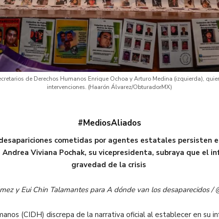
secretarios de Derechos Humanos Enrique Ochoa y Arturo Medina (izquierda), quie
intervenciones. (Haarón Álvarez/ObturadorMX)
#MediosAliados
desapariciones cometidas por agentes estatales persisten en 
Andrea Viviana Pochak, su vicepresidenta, subraya que el info
gravedad de la crisis
Gámez y Eui Chin Talamantes para A dónde van los desaparecidos
os (CIDH) discrepa de la narrativa oficial al establecer en su i