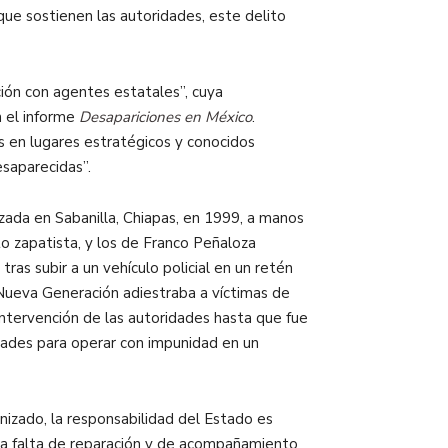
que sostienen las autoridades, este delito
ión con agentes estatales”, cuya
n el informe
Desapariciones en México
.
es en lugares estratégicos y conocidos
esaparecidas”.
ada en Sabanilla, Chiapas, en 1999, a manos
o zapatista, y los de Franco Peñaloza
s subir a un vehículo policial en un retén
o Nueva Generación adiestraba a víctimas de
intervención de las autoridades hasta que fue
idades para operar con impunidad en un
izado, la responsabilidad del Estado es
ia, la falta de reparación y de acompañamiento