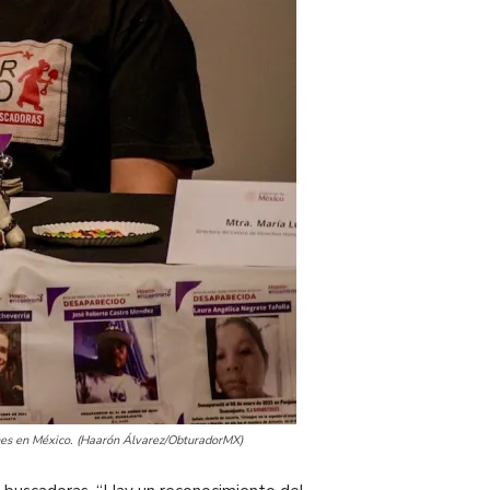
ones en México. (Haarón Álvarez/ObturadorMX)