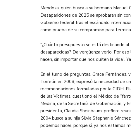
Mendoza, quien busca a su hermano Manuel Oj
Desapariciones de 2025 se aprobaran sin cons
Gobierno federal tras el escándalo internaci
como prueba de su compromiso para terminar c
“¿Cuánto presupuesto se está destinando al 
desaparecidas? Da vergüenza verlo. Por eso 
hacen, sin importar que nos quiten la vida”. 
En el turno de preguntas, Grace Fernández,
Torreón en 2008, expresó la necesidad de un
recomendaciones formuladas por la CIDH. Elian
de las Víctimas, cuestionó el México de “fa
Medina, de la Secretaría de Gobernación, y E
presidenta, Claudia Sheinbaum, prefiere reuni
2004 busca a su hija Silvia Stephanie Sánche
podemos hacer, porque sí, ya nos estamos mu