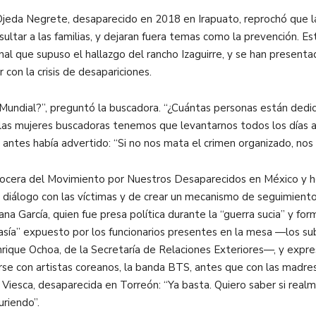
eda Negrete, desaparecido en 2018 en Irapuato, reprochó que la
ultar a las familias, y dejaran fuera temas como la prevención. E
onal que supuso el hallazgo del rancho Izaguirre, y se han prese
on la crisis de desapariciones.
Mundial?”, preguntó la buscadora. “¿Cuántas personas están dedi
las mujeres buscadoras tenemos que levantarnos todos los días a 
Ya antes había advertido: “Si no nos mata el crimen organizado, nos
 vocera del Movimiento por Nuestros Desaparecidos en México y 
 diálogo con las víctimas y de crear un mecanismo de seguimiento
a García, quien fue presa política durante la “guerra sucia” y fo
ntasía” expuesto por los funcionarios presentes en la mesa —los
nrique Ochoa, de la Secretaría de Relaciones Exteriores—, y expre
rse con artistas coreanos, la banda BTS, antes que con las madres
z Viesca, desaparecida en Torreón: “Ya basta. Quiero saber si rea
riendo”.