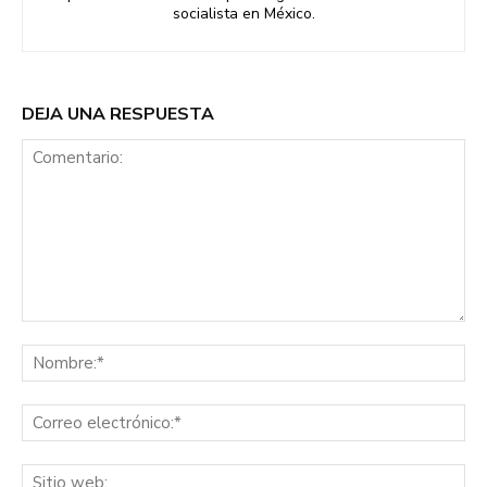
socialista en México.
DEJA UNA RESPUESTA
Comentario:
No
Co
ele
Sit