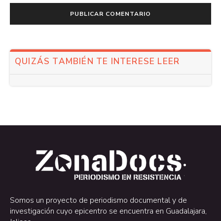
QUIZÁS TAMBIÉN TE INTERESE LEER
.
.
Somos un proyecto de periodismo documental y de
investigación cuyo epicentro se encuentra en Guadalajara,