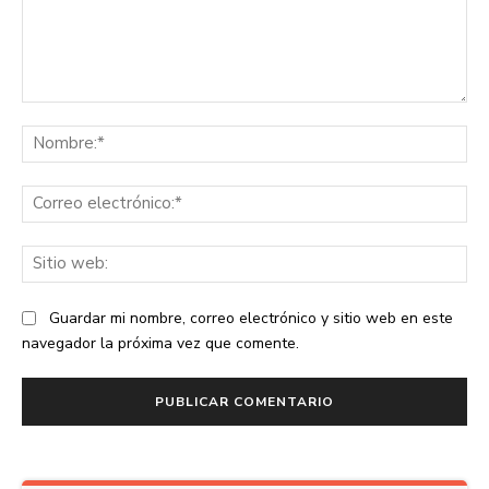
Comentario:
No
Co
ele
Sit
we
Guardar mi nombre, correo electrónico y sitio web en este
navegador la próxima vez que comente.