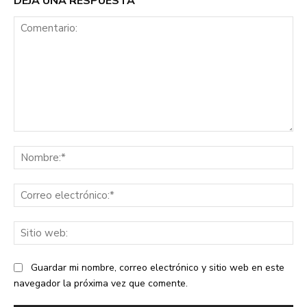
DEJA UNA RESPUESTA
Comentario:
No
Co
ele
Sit
we
Guardar mi nombre, correo electrónico y sitio web en este
navegador la próxima vez que comente.