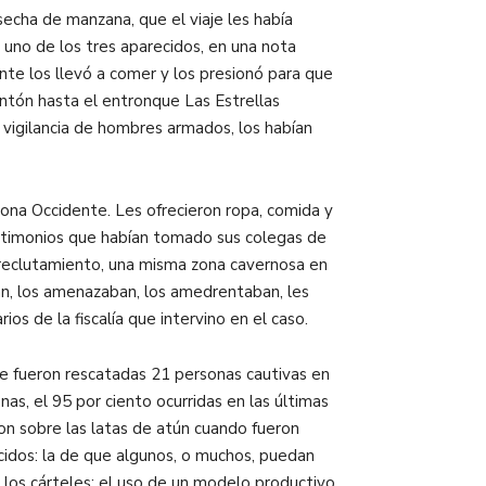
secha de manzana, que el viaje les había
uno de los tres aparecidos, en una nota
te los llevó a comer y los presionó para que
ntón hasta el entronque Las Estrellas
vigilancia de hombres armados, los habían
 Zona Occidente. Les ofrecieron ropa, comida y
estimonios que habían tomado sus colegas de
e reclutamiento, una misma zona cavernosa en
an, los amenazaban, los amedrentaban, les
os de la fiscalía que intervino en el caso.
ue fueron rescatadas 21 personas cautivas en
nas, el 95 por ciento ocurridas en las últimas
n sobre las latas de atún cuando fueron
cidos: la de que algunos, o muchos, puedan
 los cárteles: el uso de un modelo productivo