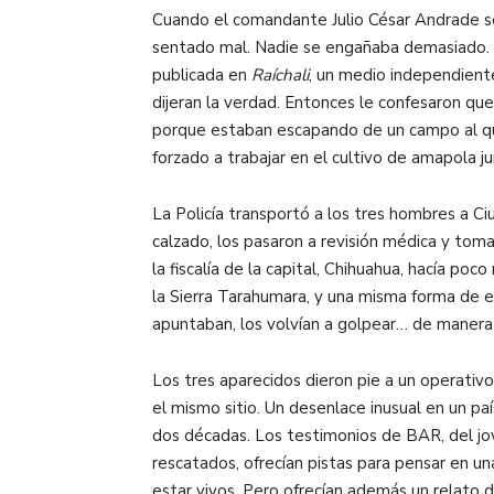
Cuando el comandante Julio César Andrade se a
sentado mal. Nadie se engañaba demasiado. “
publicada en
Raíchali
, un medio independient
dijeran la verdad. Entonces le confesaron qu
porque estaban escapando de un campo al que
forzado a trabajar en el cultivo de amapola 
La Policía transportó a los tres hombres a Ci
calzado, los pasaron a revisión médica y tom
la fiscalía de la capital, Chihuahua, hacía 
la Sierra Tarahumara, y una misma forma de e
apuntaban, los volvían a golpear… de manera de
Los tres aparecidos dieron pie a un operativ
el mismo sitio. Un desenlace inusual en un paí
dos décadas. Los testimonios de BAR, del jo
rescatados, ofrecían pistas para pensar en u
estar vivos. Pero ofrecían además un relato 