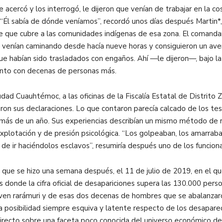
cercó y los interrogó, le dijeron que venían de trabajar en la co
Él sabía de dónde veníamos”, recordó unos días después Martin*, 
e que cubre a las comunidades indígenas de esa zona. El comandan
e venían caminando desde hacía nueve horas y consiguieron un ave
 habían sido trasladados con engaños. Ahí —le dijeron—, bajo la 
junto con decenas de personas más.
udad Cuauhtémoc, a las oficinas de la Fiscalía Estatal de Distrito
aron sus declaraciones. Lo que contaron parecía calcado de los t
poco más de un año. Sus experiencias describían un mismo método d
xplotación y de presión psicológica. “Los golpeaban, los amarrab
 ir haciéndolos esclavos”, resumiría después uno de los funcionari
o que se hizo una semana después, el 11 de julio de 2019, en el q
s donde la cifra oficial de desapariciones supera las 130.000 perso
ven rarámuri y de esas dos decenas de hombres que se abalanzaro
na posibilidad siempre esquiva y latente respecto de los desapare
directo sobre una faceta poco conocida del universo económico de