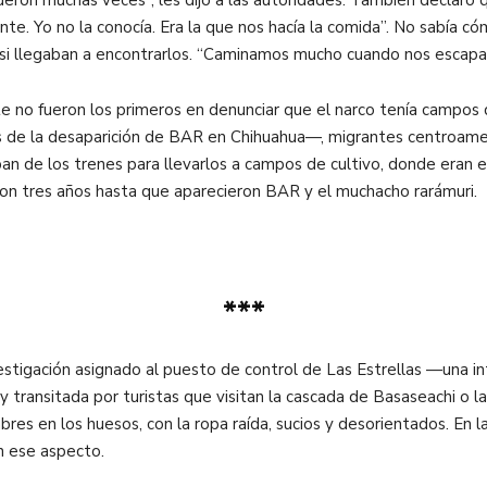
ente. Yo no la conocía. Era la que nos hacía la comida”. No sabía
 si llegaban a encontrarlos. “Caminamos mucho cuando nos escapamos”
no fueron los primeros en denunciar que el narco tenía campos d
e la desaparición de BAR en Chihuahua—, migrantes centroameri
ban de los trenes para llevarlos a campos de cultivo, donde eran 
aron tres años hasta que aparecieron BAR y el muchacho rarámuri.
***
investigación asignado al puesto de control de Las Estrellas —una 
y transitada por turistas que visitan la cascada de Basaseachi o 
res en los huesos, con la ropa raída, sucios y desorientados. En la 
n ese aspecto.