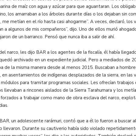
e harina de maíz con agua y azúcar para que aguantaran. Los obligab
cino, los amarraban a los árboles durante días o los dejaban sin 
 me metían en el río hasta casi ahogarme”. A veces, declaró, los 
 a algunos de mis compañeros”, dijo. Uno de ellos murió ahogado.
aron de un barranco. Pensó que nunca iba a salir de ahí.
el narco, les dijo BAR a los agentes de la fiscalía, él había lle
 quedó archivado en un expediente judicial. Pero a mediados de 2
aba de la misma manera desde al menos 2015. Buscaban a hombre
ros, en asentamientos de indígenas desplazados de la sierra, en la
módulos para tramitar programas sociales. Les ofrecían trabajos c
los llevaban a rincones aislados de la Sierra Tarahumara y los met
 forzados a trabajar como mano de obra esclava del narco, explota
ias.
BAR, un adolescente rarámuri, contó que a él lo fueron a buscar a
 lo llevaron. Durante su cautiverio había sido violado repetidamen
ueron muchas veces”, les dijo a las autoridades. También declar