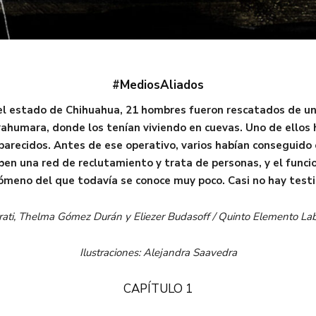
#MediosAliados
el estado de Chihuahua, 21 hombres fueron rescatados de un 
ahumara, donde los tenían viviendo en cuevas. Uno de ellos h
arecidos. Antes de ese operativo, varios habían conseguido e
riben una red de reclutamiento y trata de personas, y el f
nómeno del que todavía se conoce muy poco. Casi no hay test
urati, Thelma Gómez Durán y Eliezer Budasoff / Quinto Elemento La
Ilustraciones: Alejandra Saavedra
CAPÍTULO 1