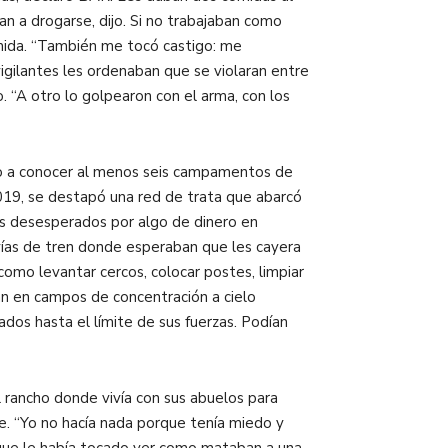
an a drogarse, dijo. Si no trabajaban como
comida. “También me tocó castigo: me
vigilantes les ordenaban que se violaran entre
 “A otro lo golpearon con el arma, con los
gado a conocer al menos seis campamentos de
019, se destapó una red de trata que abarcó
s desesperados por algo de dinero en
s vías de tren donde esperaban que les cayera
omo levantar cercos, colocar postes, limpiar
ían en campos de concentración a cielo
dos hasta el límite de sus fuerzas. Podían
l rancho donde vivía con sus abuelos para
te. “Yo no hacía nada porque tenía miedo y
ó que le había tocado ver como mataban a una