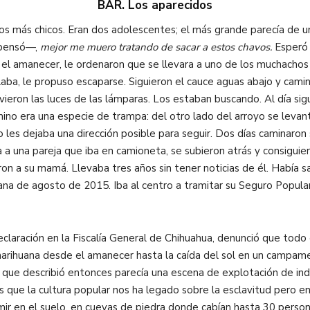
BAR. Los aparecidos
los más chicos. Eran dos adolescentes; el más grande parecía de
ensó—,
mejor me muero tratando de sacar a estos chavos.
Esperó 
el amanecer, le ordenaron que se llevara a uno de los muchachos p
aba, le propuso escaparse. Siguieron el cauce aguas abajo y cami
vieron las luces de las lámparas. Los estaban buscando. Al día si
amino era una especie de trampa: del otro lado del arroyo se lev
es dejaba una dirección posible para seguir. Dos días caminaron si
a a una pareja que iba en camioneta, se subieron atrás y consigui
on a su mamá. Llevaba tres años sin tener noticias de él. Había sa
na de agosto de 2015. Iba al centro a tramitar su Seguro Popular
 declaración en la Fiscalía General de Chihuahua, denunció que to
y marihuana desde el amanecer hasta la caída del sol en un camp
n que describió entonces parecía una escena de explotación de in
que la cultura popular nos ha legado sobre la esclavitud pero en 
mir en el suelo, en cuevas de piedra donde cabían hasta 30 perso