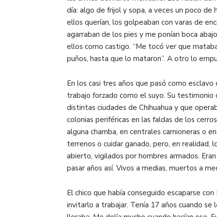
día: algo de frijol y sopa, a veces un poco d
ellos querían, los golpeaban con varas de en
agarraban de los pies y me ponían boca abajo,
ellos como castigo. “Me tocó ver que mataban
puños, hasta que lo mataron”. A otro lo empuj
En los casi tres años que pasó como esclavo d
trabajo forzado como el suyo. Su testimonio
distintas ciudades de Chihuahua y que oper
colonias periféricas en las faldas de los cer
alguna chamba, en centrales camioneras o en 
terrenos o cuidar ganado, pero, en realidad, 
abierto, vigilados por hombres armados. Eran
pasar años así. Vivos a medias, muertos a med
El chico que había conseguido escaparse con 
invitarlo a trabajar. Tenía 17 años cuando se
lloraba. Me dolía mucho cuando hacían eso. F