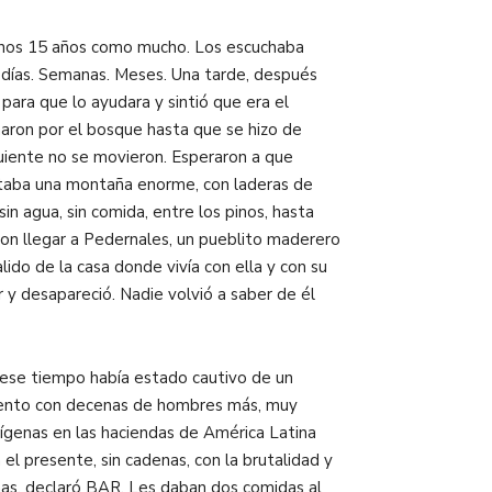
 unos 15 años como mucho. Los escuchaba
días. Semanas. Meses. Una tarde, después
ara que lo ayudara y sintió que era el
naron por el bosque hasta que se hizo de
guiente no se movieron. Esperaron a que
antaba una montaña enorme, con laderas de
n agua, sin comida, entre los pinos, hasta
eron llegar a Pedernales, un pueblito maderero
lido de la casa donde vivía con ella y con su
 y desapareció. Nadie volvió a saber de él
do ese tiempo había estado cautivo de un
amento con decenas de hombres más, muy
dígenas en las haciendas de América Latina
el presente, sin cadenas, con la brutalidad y
nas, declaró BAR. Les daban dos comidas al