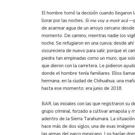
El hombre tomó la decisión cuando llegaron 
llorar por las noches.
Si me voy a morir acá
—p
de acarrear agua de un arroyo cercano desde 
momento. De camino, mientras nadie los vigil
noche. Se refugiaron en una cueva; desde ahí 
oscureciera de nuevo para salir, porque el c
piedra tan empinadas como un muro, que solo l
que dieron con la carretera. Le pidieron ayud
donde el hombre tenía familiares. Ellos llamar
hermana, en la ciudad de Chihuahua, una maña
hasta ese momento: era junio de 2018.
BAR, las iniciales con las que registraron su
grupo criminal, forzado a cultivar amapola 
adentro de la Sierra Tarahumara. La situació
hace más de dos siglos; una de esas imágenes 
las armas del narco mexicano. Los hacían dor