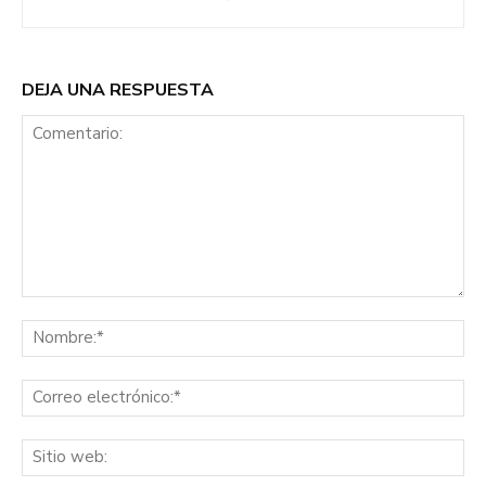
DEJA UNA RESPUESTA
Comentario:
No
Co
ele
Sit
we