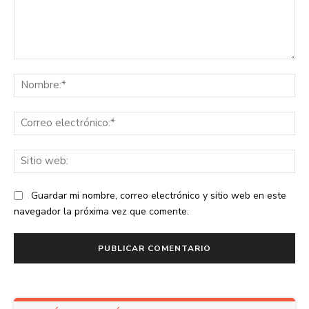
Comentario:
No
Co
ele
Sit
we
Guardar mi nombre, correo electrónico y sitio web en este
navegador la próxima vez que comente.