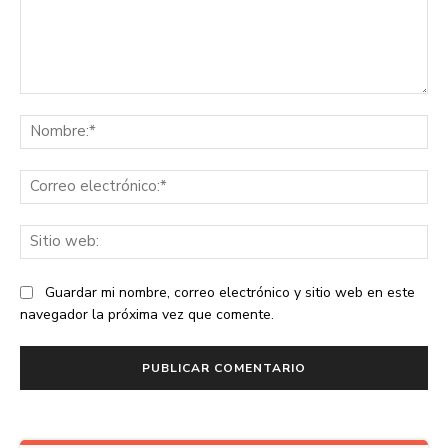
Comentario:
No
Co
ele
Sit
we
Guardar mi nombre, correo electrónico y sitio web en este
navegador la próxima vez que comente.