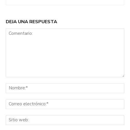
DEJA UNA RESPUESTA
Comentario:
No
Co
ele
Sit
we