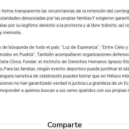
e forma transparente las circunstancias de la retención del conti
gularidades denunciadas por las propias familias.Y exigieron garant
ias por su legítimo derecho a la protesta y al libre tránsito, así
a y memoria.
 de búsqueda de todo el país: “Luz de Esperanza”, “Entre Cielo y 
recidos en Puebla”. También acompañaron organizaciones defens
, Data Cívica, Fundar, el Instituto de Derechos Humanos Ignacio E
ra las familias, ningún evento deportivo puede justificar el sile
 ninguna narrativa de celebración pueden borrar que en México mi
tuciones no han garantizado verdad ni justicia.La grandeza de un 
e responder a quienes buscan a sus seres queridos con sus propias
Comparte