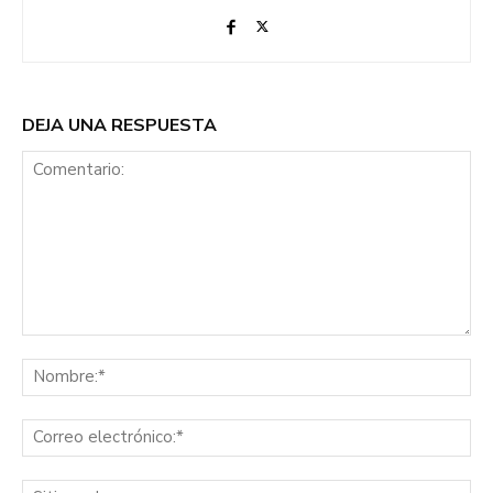
DEJA UNA RESPUESTA
Comentario:
No
Co
ele
Sit