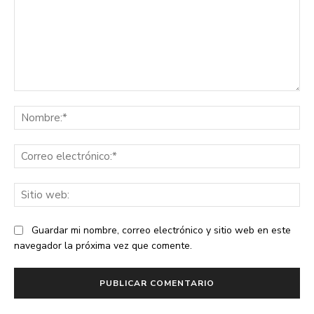
Comentario:
No
Co
ele
Sit
we
Guardar mi nombre, correo electrónico y sitio web en este
navegador la próxima vez que comente.