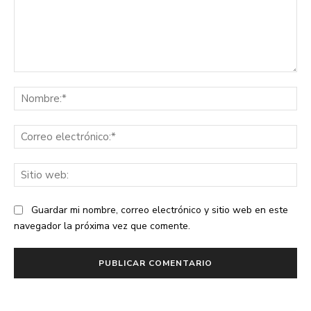
Comentario:
No
Co
ele
Sit
we
Guardar mi nombre, correo electrónico y sitio web en este
navegador la próxima vez que comente.