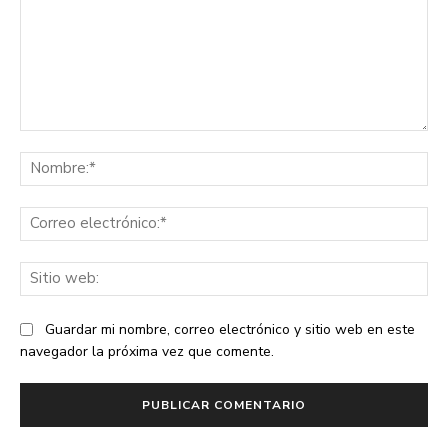
Comentario:
No
Co
ele
Sit
we
Guardar mi nombre, correo electrónico y sitio web en este
navegador la próxima vez que comente.