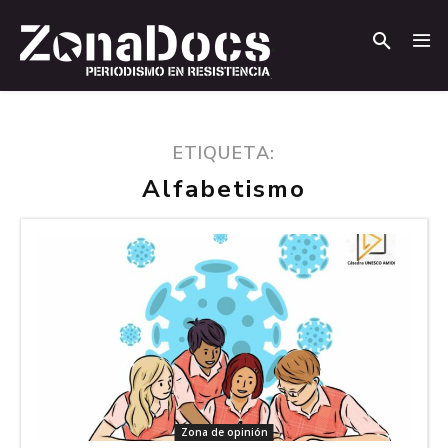
.
.
ETIQUETA:
Alfabetismo
Zona de opinión