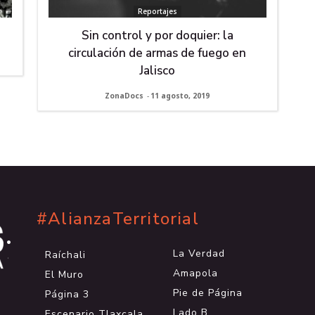
Reportajes
Sin control y por doquier: la
circulación de armas de fuego en
Jalisco
ZonaDocs
-
11 agosto, 2019
#AlianzaTerritorial
.
.
La Verdad
Raíchali
.
Amapola
El Muro
Pie de Página
Página 3
Lado B
Escenario Tlaxcala