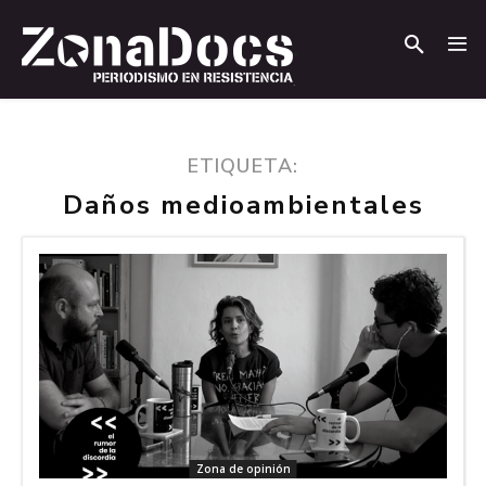
.
.
ETIQUETA:
Daños medioambientales
Zona de opinión