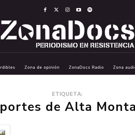
rdibles
Zona de opinión
ZonaDocs Radio
Zona audi
ETIQUETA:
portes de Alta Mont