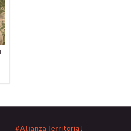
d
#AlianzaTerritorial
.