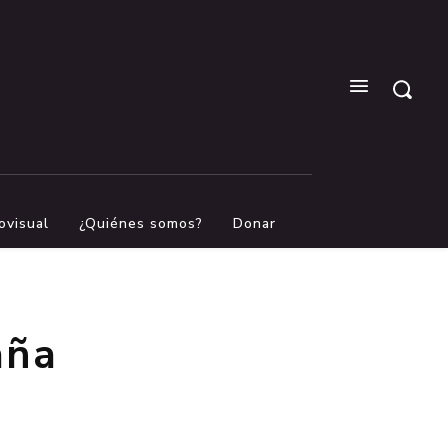
ovisual
¿Quiénes somos?
Donar
aña