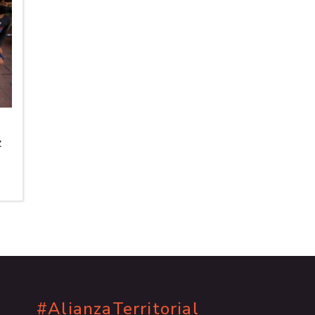
o
z
#AlianzaTerritorial
.