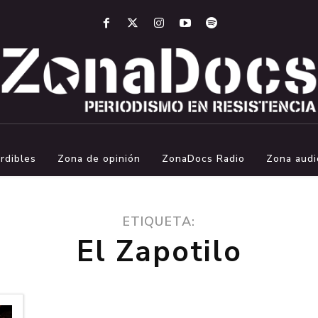
rdibles
Zona de opinión
ZonaDocs Radio
Zona audi
ETIQUETA:
El Zapotilo