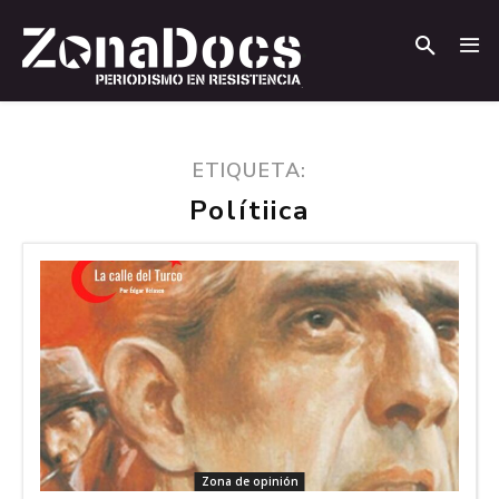
.
.
ETIQUETA:
Polítiica
Zona de opinión