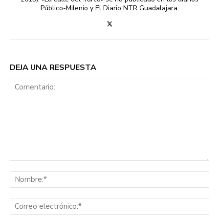
Público-Milenio y El Diario NTR Guadalajara.
DEJA UNA RESPUESTA
Comentario:
No
Co
ele