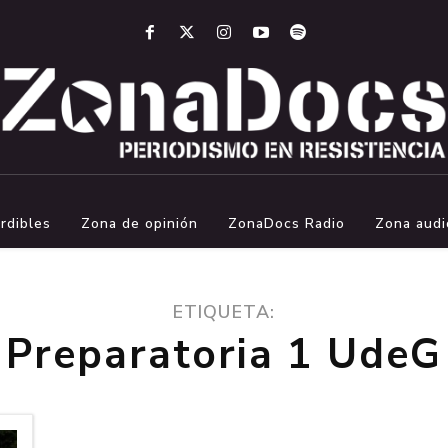
rdibles
Zona de opinión
ZonaDocs Radio
Zona audi
ETIQUETA:
Preparatoria 1 UdeG