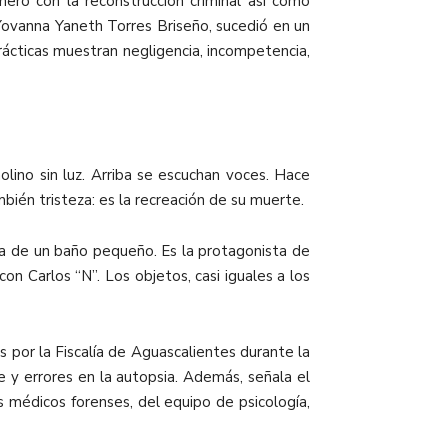
nero con la reconstrucción criminal así como
e Yovanna Yaneth Torres Briseño, sucedió en un
rácticas muestran negligencia, incompetencia,
ino sin luz. Arriba se escuchan voces. Hace
bién tristeza: es la recreación de su muerte.
ra de un baño pequeño. Es la protagonista de
n Carlos “N”. Los objetos, casi iguales a los
 por la Fiscalía de Aguascalientes durante la
e y errores en la autopsia. Además, señala el
s médicos forenses, del equipo de psicología,