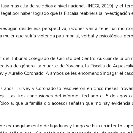
tasa más alta de suicidios a nivel nacional (INEGI, 2019), y el te
o legal por haber logrado que la Fiscalía reabriera la investigación
i investigan desde esa perspectiva, razones van a tener un mont
a mujer que sufría violencia patrimonial, verbal y psicológica, pe
del Tribunal Colegiado de Circuito del Centro Auxiliar de la prim
pectiva de género- la muerte de Yovanna, la Fiscalía de Aguasca
ey y Aurelio Coronado. A ambos se les encomendó indagar el caso,
is años, Turvey y Coronado lo resolvieron en cinco meses: Yova
areja. Las tres conclusiones del informe -fechado el 5 de agost
rídico al que la familia dio acceso) señalan que “no hay evidencia 
 de estrangulamiento de ligaduras y luego se hizo un intento superf