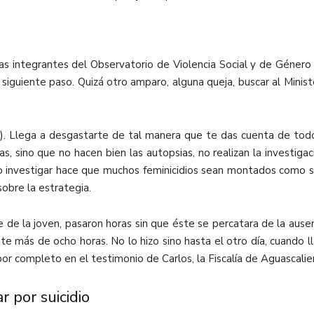
las integrantes del Observatorio de Violencia Social y de Género
 siguiente paso. Quizá otro amparo, alguna queja, buscar al Minist
ha). Llega a desgastarte de tal manera que te das cuenta de to
s, sino que no hacen bien las autopsias, no realizan la investigac
 investigar hace que muchos feminicidios sean montados como sui
obre la estrategia.
e de la joven, pasaron horas sin que éste se percatara de la au
e más de ocho horas. No lo hizo sino hasta el otro día, cuando 
or completo en el testimonio de Carlos, la Fiscalía de Aguascalie
r por suicidio