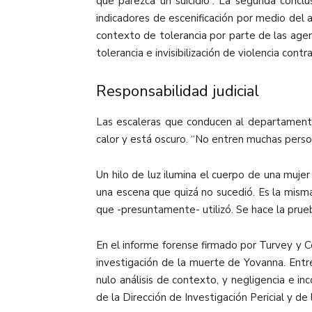
que parezca un suicidio”. La segunda conclu
indicadores de escenificación por medio del a
contexto de tolerancia por parte de las agen
tolerancia e invisibilización de violencia cont
Responsabilidad judicial
Las escaleras que conducen al departamento
calor y está oscuro. “No entren muchas person
Un hilo de luz ilumina el cuerpo de una muj
una escena que quizá no sucedió. Es la misma
que -presuntamente- utilizó. Se hace la prueb
En el informe forense firmado por Turvey y C
investigación de la muerte de Yovanna. Entre
nulo análisis de contexto, y negligencia e i
de la Dirección de Investigación Pericial y de