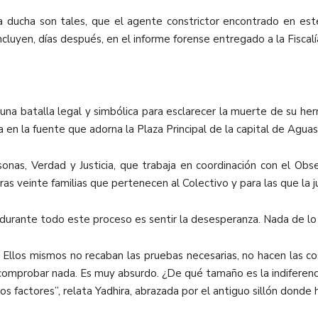
a ducha son tales, que el agente constrictor encontrado en es
cluyen, días después, en el informe forense entregado a la Fiscal
una batalla legal y simbólica para esclarecer la muerte de su he
ja en la fuente que adorna la Plaza Principal de la capital de Aguas
nas, Verdad y Justicia, que trabaja en coordinación con el Obs
tras veinte familias que pertenecen al Colectivo y para las que la j
o durante todo este proceso es sentir la desesperanza. Nada de lo
 Ellos mismos no recaban las pruebas necesarias, no hacen las cosa
omprobar nada. Es muy absurdo. ¿De qué tamaño es la indiferencia
los factores”, relata Yadhira, abrazada por el antiguo sillón dond