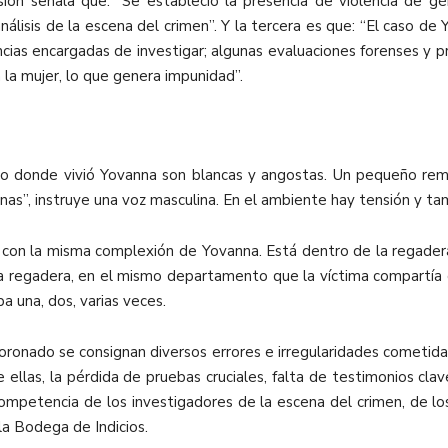
sión señala que: “Se estableció la presencia de violencia de gé
nálisis de la escena del crimen”. Y la tercera es que: “El caso d
cias encargadas de investigar; algunas evaluaciones forenses y p
ra la mujer, lo que genera impunidad”.
 donde vivió Yovanna son blancas y angostas. Un pequeño remol
as”, instruye una voz masculina. En el ambiente hay tensión y tam
er con la misma complexión de Yovanna. Está dentro de la regade
 regadera, en el mismo departamento que la víctima compartía co
a una, dos, varias veces.
oronado se consignan diversos errores e irregularidades cometidas
 ellas, la pérdida de pruebas cruciales, falta de testimonios clav
ncompetencia de los investigadores de la escena del crimen, de lo
 la Bodega de Indicios.