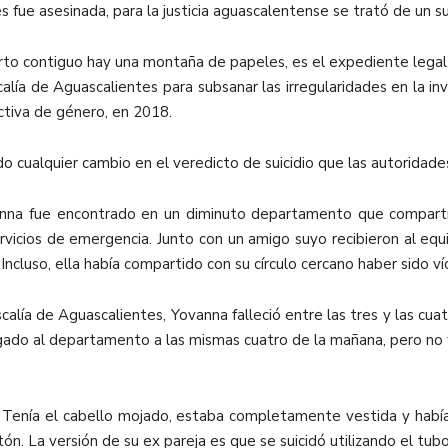
s fue asesinada, para la justicia aguascalentense se trató de un sui
arto contiguo hay una montaña de papeles, es el expediente legal d
alía de Aguascalientes para subsanar las irregularidades en la in
ectiva de género, en 2018.
do cualquier cambio en el veredicto de suicidio que las autoridades
nna fue encontrado en un diminuto departamento que compartí
 servicios de emergencia. Junto con un amigo suyo recibieron al 
. Incluso, ella había compartido con su círculo cercano haber sido v
calía de Aguascalientes, Yovanna falleció entre las tres y las c
ado al departamento a las mismas cuatro de la mañana, pero no f
. Tenía el cabello mojado, estaba completamente vestida y había
ón. La versión de su ex pareja es que se suicidó utilizando el tub