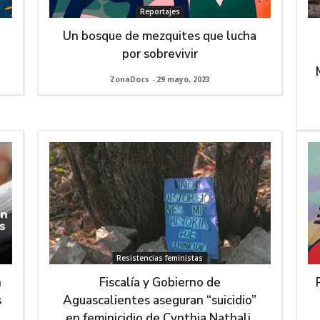
Reportajes
Un bosque de mezquites que lucha
s
por sobrevivir
ZonaDocs
-
29 mayo, 2023
Resistencias feministas
n
Fiscalía y Gobierno de
s
Aguascalientes aseguran “suicidio”
en feminicidio de Cynthia Nathali