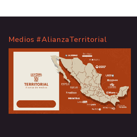
Medios #AlianzaTerritorial