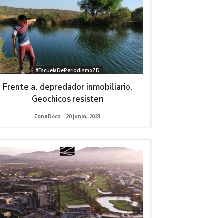
#EscuelaDePeriodismoZD
Frente al depredador inmobiliario,
Geochicos resisten
ZonaDocs
-
20 junio, 2023