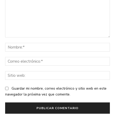
Comentario:
No
Co
ele
Sit
we
Guardar mi nombre, correo electrónico y sitio web en este
navegador la próxima vez que comente.