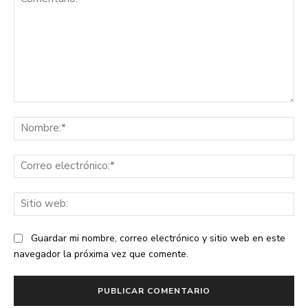
Comentario:
No
Co
ele
Sit
we
Guardar mi nombre, correo electrónico y sitio web en este
navegador la próxima vez que comente.