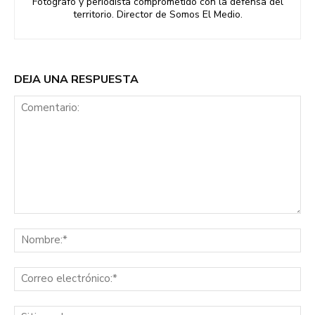
Fotógrafo y periodista comprometido con la defensa del
territorio. Director de Somos El Medio.
DEJA UNA RESPUESTA
Comentario:
No
Co
ele
Sit