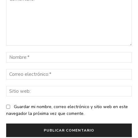
Comentario:
No
Co
ele
Sit
we
Guardar mi nombre, correo electrónico y sitio web en este
navegador la próxima vez que comente.