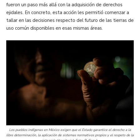
fueron un paso más allá con la adquisición de derechos
ejidales. En concreto, esta acción les permitió comenzar a
tallar en las decisiones respecto del futuro de las tierras de
uso común disponibles en esas mismas áreas.
Los pueblos indígenas en México exigen que el Estado garantice el derecho a la
libre determinación, la aplicación de sistemas normativos propios y el respeto de la