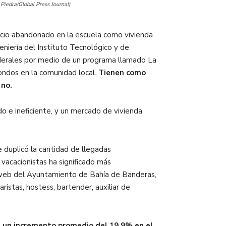
Piedra/Global Press Journal)
icio abandonado en la escuela como vivienda
eniería del Instituto Tecnológico y de
federales por medio de un programa llamado La
fondos en la comunidad local.
Tienen como
 no.
o e ineficiente, y un mercado de vivienda
e duplicó la cantidad de llegadas
 vacacionistas ha significado más
a web del Ayuntamiento de Bahía de Banderas,
istas, hostess, bartender, auxiliar de
2 un incremento promedio del 19.9% en el