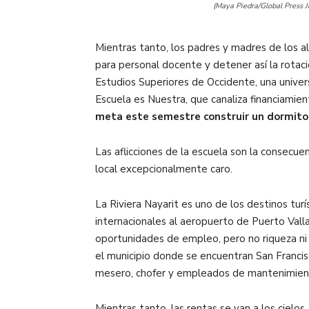
(Maya Piedra/Global Press J
Mientras tanto, los padres y madres de los 
para personal docente y detener así la rotaci
Estudios Superiores de Occidente, una univer
Escuela es Nuestra, que canaliza financiamie
meta este semestre construir un dormitori
Las aflicciones de la escuela son la consecu
local excepcionalmente caro.
La Riviera Nayarit es uno de los destinos tur
internacionales al aeropuerto de Puerto Vallar
oportunidades de empleo, pero no riqueza ni
el municipio donde se encuentran San Francisc
mesero, chofer y empleados de mantenimien
Mientras tanto, las rentas se van a los cielos.