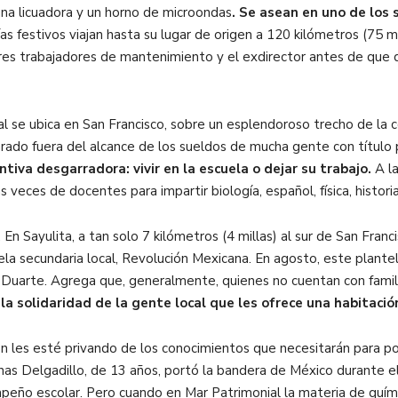
una licuadora y un horno de microondas
. Se asean en uno de los 
s festivos viajan hasta su lugar de origen a 120 kilómetros (75 m
tres trabajadores de mantenimiento y el exdirector antes de que 
l se ubica en San Francisco, sobre un esplendoroso trecho de la 
arado fuera del alcance de los sueldos de mucha gente con título 
va desgarradora: vivir en la escuela o dejar su trabajo.
A la
s veces de docentes para impartir biología, español, física, histori
n Sayulita, a tan solo 7 kilómetros (4 millas) al sur de San Fran
a secundaria local, Revolución Mexicana. En agosto, este plantel i
cia Duarte. Agrega que, generalmente, quienes no cuentan con famili
la solidaridad de la gente local que les ofrece una habitaci
ón les esté privando de los conocimientos que necesitarán para p
nas Delgadillo, de 13 años, portó la bandera de México durante el
peño escolar. Pero cuando en Mar Patrimonial la materia de quím