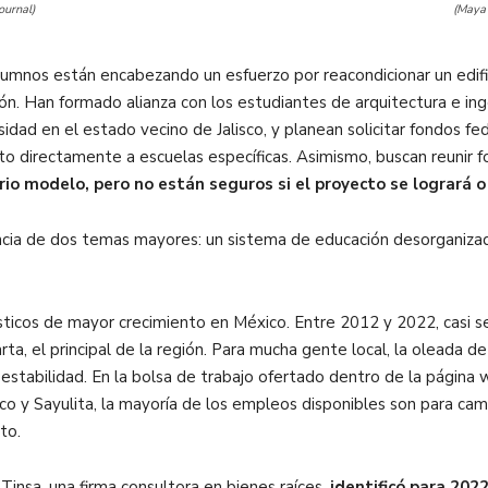
ournal)
(Maya 
alumnos están encabezando un esfuerzo por reacondicionar un edif
ón. Han formado alianza con los estudiantes de arquitectura e ing
sidad en el estado vecino de Jalisco, y planean solicitar fondos 
nto directamente a escuelas específicas. Asimismo, buscan reunir 
o modelo, pero no están seguros si el proyecto se logrará o
encia de dos temas mayores: un sistema de educación desorganizad
ísticos de mayor crecimiento en México. Entre 2012 y 2022, casi s
ta, el principal de la región. Para mucha gente local, la oleada de
 estabilidad. En la bolsa de trabajo ofertado dentro de la págin
o y Sayulita, la mayoría de los empleos disponibles son para camar
to.
 Tinsa, una firma consultora en bienes raíces,
identificó para 202