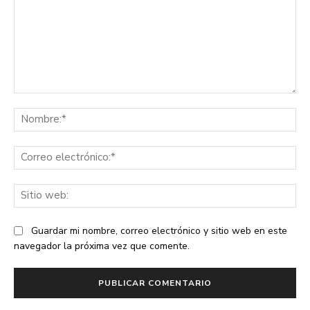
Comentario:
No
Co
ele
Sit
we
Guardar mi nombre, correo electrónico y sitio web en este
navegador la próxima vez que comente.