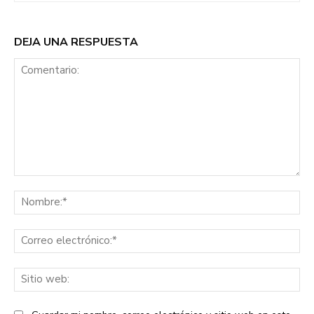
DEJA UNA RESPUESTA
Comentario:
No
Co
ele
Sit
we