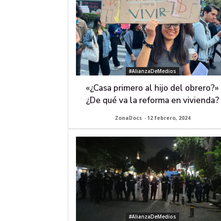
#AlianzaDeMedios
«¿Casa primero al hijo del obrero?»
¿De qué va la reforma en vivienda?
ZonaDocs
-
12 febrero, 2024
#AlianzaDeMedios