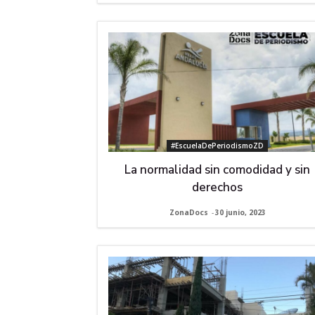
#EscuelaDePeriodismoZD
La normalidad sin comodidad y sin
derechos
ZonaDocs
-
30 junio, 2023