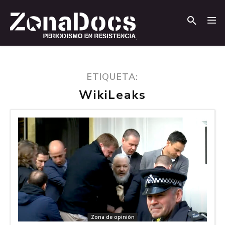
.
.
ETIQUETA:
WikiLeaks
Zona de opinión