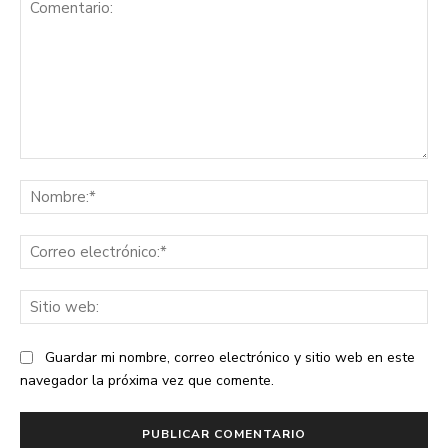
Comentario:
No
Co
ele
Sit
we
Guardar mi nombre, correo electrónico y sitio web en este
navegador la próxima vez que comente.