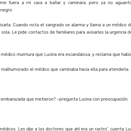
me fuera a mi casa a bañar y caminara, pero ya no aguanto 
 negro.
isarla. Cuando nota el sangrado se alarma y llama a un médico de
ola. Le pide contactos de familiares para avisarles la urgencia de
l médico murmura que Lucina era escandalosa, y reclama que había
 malhumorado el médico que caminaba hacia ella para atenderla.
a embarazada que metieron? –pregunta Lucina con preocupación.
édicos. Les dije a los doctores que ahí era un rastro”, cuenta Luc