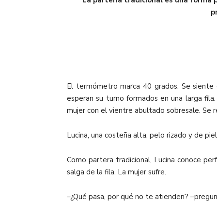
La partería tradicional es una forma 
p
El termómetro marca 40 grados. Se siente ca
esperan su turno formados en una larga fila.
mujer con el vientre abultado sobresale. Se 
Lucina, una costeña alta, pelo rizado y de pie
Como partera tradicional, Lucina conoce per
salga de la fila. La mujer sufre.
–¿Qué pasa, por qué no te atienden? –pregun