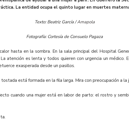
prehispánica de ayudar a una mujer a parir. En Guerrero la Se
ráctica. La entidad ocupa el quinto lugar en muertes matern
Texto: Beatriz García /
Amapola
Fotografía: Cortesía de Consuelo Pagaza
lor hasta en la sombra. En la sala principal del Hospital Gener
 La atención es lenta y todos quieren con urgencia un médico. En
retuerce exasperada desde un pasillos.
l tostada está formada en la fila larga. Mira con preocupación a la
fecto cuando una mujer está en labor de parto: el rostro y semb
ta.