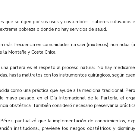
res que se rigen por sus usos y costumbres –saberes cultivados 
 extrema pobreza o donde no hay servicios de salud.
on más frecuencia en comunidades na savi (mixtecos), ñomndaa (
de la Montaña y Costa Chica.
una partera es el respeto al proceso natural. No hay medicamen
s, hasta maltratos con los instrumentos quirúrgicos, según cuen
onocida como una práctica que ayude a la medicina tradicional. P
e mayo pasado, en el Día Internacional de la Partería, el org
encia obstétrica. También consideró necesario preservar la práctica
Pérez, puntualizó que la implementación de conocimientos, expe
ción institucional, previene los riesgos obstétricos y disminuy