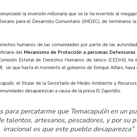
denunciado la inversión millonaria que se le ha invertido al meg
éxicano para el Desarrollo Comunitario (IMDEC), de terminarse la o
derechos humanos de las comunidades por parte de las autoridade
iciaria del
Mecanismo de Protección a personas Defensoras
 Comisión Estatal de Derechos Humanos de Jalisco (CEDHJ), ha
18, sin que hasta el momento el gobierno de Enrique Alfaro, haya
emacapulín, el titular de la Secretaría de Medio Ambiente y Recurs
comunidades desaparezcan a causa de la presa El Zapotillo.
 para percatarme que Temacapulín en un pueb
 de talentos, artesanos, pescadores, y por su
irracional es que este pueblo desaparezca”