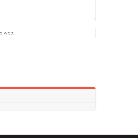
Sitio
ico:*
web: