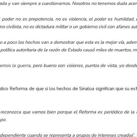
ada y van siempre a cuestionarnos. Nosotros no tenemos duda acerc
l poder no es prepotencia, no es violencia, el poder es humildad,
 civilista, no es dictadura militar o un gobierno civil con afanes aut
o a poco los hechos van a demostrar que esta es la mejor vía
, adem
 política autoritaria de la razón de Estado causó miles de muertos, 
remos la guerra
, pero bueno son visiones, puntos de vista, yo des
ódico Reforma de que si los hechos de Sinaloa significan que su es
, reconozca que vamos bien porque el Reforma es periódico de la 
mpo
.
ndependiente cuando se representa a grupos de intereses creados
”,