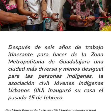
Después de seis años de trabajo
itinerante p
ara hacer de
la Zona
Metropolitana
de Guadalajara una
ciudad más diversa y menos desigual
para las personas indígenas
,
la
asociación civil
Jóvenes Indígenas
Urbanos
(JIU)
inauguró
su casa el
pasado 15 de febrero.
Por
María Fernanda Lattuada/
@ MariferLattuada e Itzel