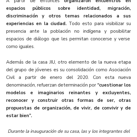
A partir de entonces
organizaron encuentros
en
espacios públicos sobre identidad, migración,
discriminación y otros temas relacionados a sus
experiencias en la ciudad.
Todo esto para
visibilizar su
presencia
ante la población no indígena
y posibilitar
espacios de
diálogo
que
les
per
mita
n
conocer
se
y ver
se
como iguales
.
Además de la casa JIU, otro
elemento de la nueva etapa
del grupo de jóvenes es su consolidación c
omo
A
sociaci
ón
C
ivil a partir de enero del 2020.
Con esta nueva
denominación, refuerzan
determinación por
“cuestionar los
modelos e imaginarios reinantes y excluyentes,
reconocer y construir otras formas de ser, otras
propuestas de organización, de vivir, de convivir y de
estar bien”.
Durante la inauguración de su casa, las y los integrantes del