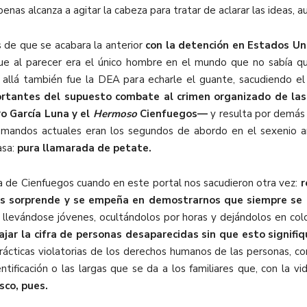
enas alcanza a agitar la cabeza para tratar de aclarar las ideas, 
 de que se acabara la anterior
con la detención en Estados Un
e al parecer era el único hombre en el mundo que no sabía qu
 allá también fue la DEA para echarle el guante, sacudiendo el 
rtantes del supuesto combate al crimen organizado de las
o García Luna y el
Hermoso
Cienfuegos—
y resulta por demás 
s mandos actuales eran los segundos de abordo en el sexenio a
asa:
pura llamarada de petate.
a de Cienfuegos cuando en este portal nos sacudieron otra vez:
r
nos sorprende y se empeña en demostrarnos que siempre se
les llevándose jóvenes, ocultándolos por horas y dejándolos en co
ajar la cifra de personas desaparecidas sin que esto signifi
ácticas violatorias de los derechos humanos de las personas, co
tificación o las largas que se da a los familiares que, con la v
isco, pues.